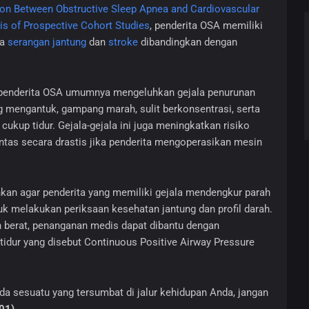
on Between Obstructive Sleep Apnea and Cardiovascular
is of Prospective Cohort Studies
, penderita OSA memiliki
na
serangan jantung
dan
stroke
dibandingkan dengan
, penderita OSA umumnya mengeluhkan gejala penurunan
ing mengantuk, gampang marah, sulit berkonsentrasi, serta
ukup tidur. Gejala-gejala ini juga meningkatkan risiko
ntas secara drastis jika penderita mengoperasikan mesin
nkan agar penderita yang memiliki gejala mendengkur parah
k melakukan periksaan kesehatan jantung dan profil darah.
 berat, penanganan medis dapat dibantu dengan
idur yang disebut Continuous Positive Airway Pressure
a sesuatu yang tersumbat di jalur kehidupan Anda, jangan