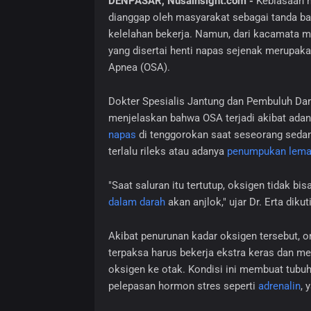
DENPASAR, Nusainsight.com -
Kebiasaan m
dianggap oleh masyarakat sebagai tanda ba
kelelahan bekerja. Namun, dari kacamata me
yang disertai henti napas sejenak merupaka
Apnea (OSA).
Dokter Spesialis Jantung dan Pembuluh Dar
menjelaskan bahwa OSA terjadi akibat ada
napas
di tenggorokan saat seseorang sedang 
terlalu rileks atau adanya
penumpukan lemak
"Saat saluran itu tertutup, oksigen tidak b
dalam darah
akan anjlok," ujar Dr. Erta diku
Akibat penurunan kadar oksigen tersebut, o
terpaksa harus bekerja ekstra keras dan 
oksigen ke otak. Kondisi ini membuat tubu
pelepasan hormon stres seperti
adrenalin
, 