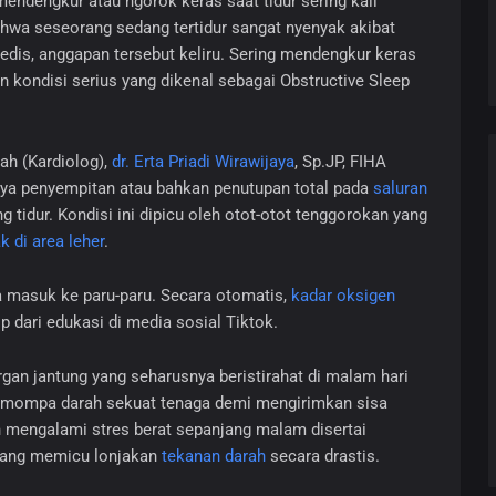
endengkur atau ngorok keras saat tidur sering kali
hwa seseorang sedang tertidur sangat nyenyak akibat
dis, anggapan tersebut keliru. Sering mendengkur keras
n kondisi serius yang dikenal sebagai Obstructive Sleep
ah (Kardiolog),
dr. Erta Priadi Wirawijaya
, Sp.JP, FIHA
nya penyempitan atau bahkan penutupan total pada
saluran
tidur. Kondisi ini dipicu oleh otot-otot tenggorokan yang
 di area leher
.
isa masuk ke paru-paru. Secara otomatis,
kadar oksigen
tip dari edukasi di media sosial Tiktok.
rgan jantung yang seharusnya beristirahat di malam hari
memompa darah sekuat tenaga demi mengirimkan sisa
h mengalami stres berat sepanjang malam disertai
yang memicu lonjakan
tekanan darah
secara drastis.