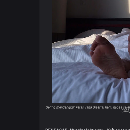
Sering mendengkur keras yang disertai henti napas sej
(OSA