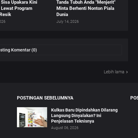
Sisa Upakara Kini
Tanda Tubuh Anda "Menjerit"
a Lewat Program
Minta Berhenti Nonton Piala
Resik
Dunia
2026
July 14, 2026
sting Komentar (0)
Lebih lama
POSTINGAN SEBELUMNYA
PO
Kulkas Baru Dipindahkan Dilarang
Langsung Dinyalakan? Ini
Penjelasan Teknisnya
August 06, 2026