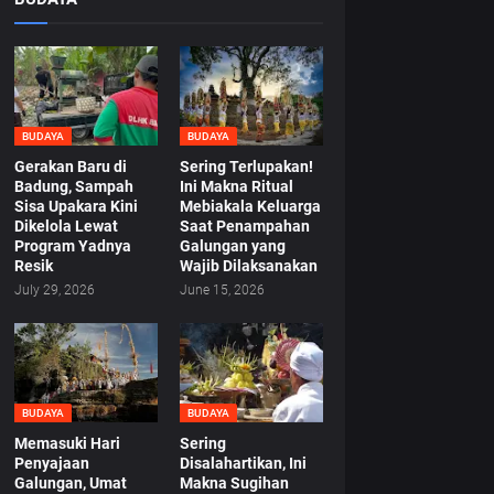
BUDAYA
BUDAYA
Gerakan Baru di
Sering Terlupakan!
Badung, Sampah
Ini Makna Ritual
Sisa Upakara Kini
Mebiakala Keluarga
Dikelola Lewat
Saat Penampahan
Program Yadnya
Galungan yang
Resik
Wajib Dilaksanakan
July 29, 2026
June 15, 2026
BUDAYA
BUDAYA
Memasuki Hari
Sering
Penyajaan
Disalahartikan, Ini
Galungan, Umat
Makna Sugihan