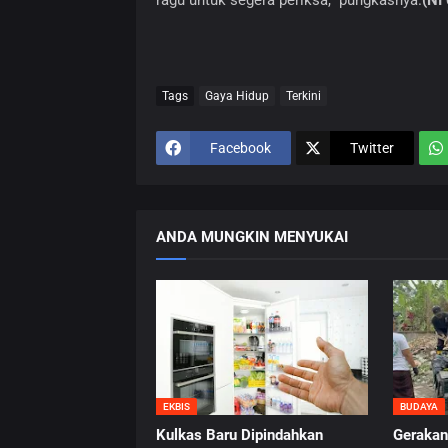
ragu untuk segera periksa," pungkasnya.
(NI
Tags
Gaya Hidup
Terkini
Facebook
Twitter
ANDA MUNGKIN MENYUKAI
EKBIS
BUDAYA
Kulkas Baru Dipindahkan
Gerakan