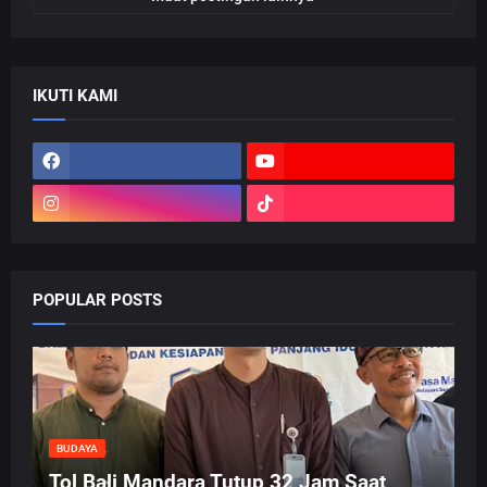
IKUTI KAMI
POPULAR POSTS
BUDAYA
Tol Bali Mandara Tutup 32 Jam Saat