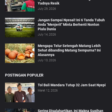
Yadnya Resik
July 29, 2026
Jangan Sampai Nyesal! Ini 6 Tanda Tubuh
Anda "Menjerit" Minta Berhenti Nonton
Piala Dunia
July 14, 2026
Mengapa Telur Setengah Matang Lebih
Sehat dibanding Matang Sempurna? Ini
Alasannya
July 13, 2026
POSTINGAN POPULER
Tol Bali Mandara Tutup 32 Jam Saat Nyepi
Maret 12, 2026
Sering Disalahartikan, Ini Makna Sugihan