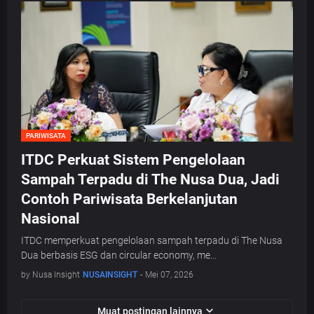
PARIWISATA
ITDC Perkuat Sistem Pengelolaan
Sampah Terpadu di The Nusa Dua, Jadi
Contoh Pariwisata Berkelanjutan
Nasional
ITDC memperkuat pengelolaan sampah terpadu di The Nusa
Dua berbasis ESG dan circular economy, me…
by Nusa Insight
NUSAINSIGHT
-
Mei 07, 2026
Muat postingan lainnya