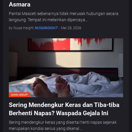
Asmara
Pantai Masceti sebenarnya tidak merusak hubungan secara
langsung. Tempat ini melainkan dipercaya…
by Nusa Insight
NUSAINSIGHT
-
Mei 28, 2026
GAYA HIDUP
Sering Mendengkur Keras dan Tiba-tiba
Berhenti Napas? Waspada Gejala Ini
Sering mendengkur keras yang disertai henti napas sejenak
merupakan kondisi serius yang dikenal …