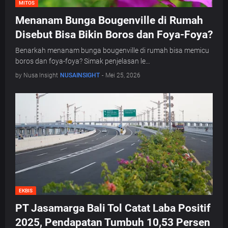
MITOS
Menanam Bunga Bougenville di Rumah
Disebut Bisa Bikin Boros dan Foya-Foya?
Benarkah menanam bunga bougenville di rumah bisa memicu
boros dan foya-foya? Simak penjelasan le…
by Nusa Insight
NUSAINSIGHT
-
Mei 25, 2026
EKBIS
PT Jasamarga Bali Tol Catat Laba Positif
2025, Pendapatan Tumbuh 10,53 Persen